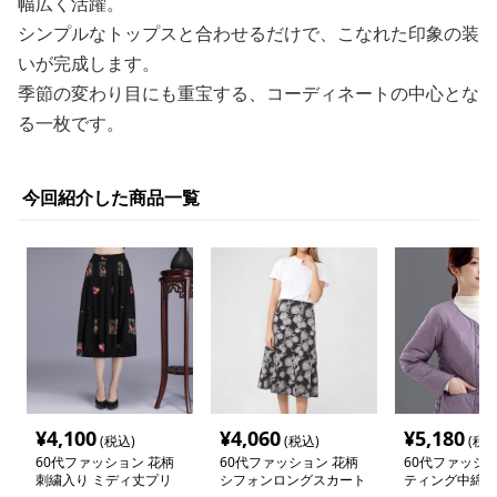
幅広く活躍。
シンプルなトップスと合わせるだけで、こなれた印象の装
いが完成します。
季節の変わり目にも重宝する、コーディネートの中心とな
る一枚です。
今回紹介した商品一覧
¥
4,100
¥
4,060
¥
5,180
(税込)
(税込)
(税込
60代ファッション 花柄
60代ファッション 花柄
60代ファッショ
刺繍入り ミディ丈プリ
シフォンロングスカート
ティング中綿ふ