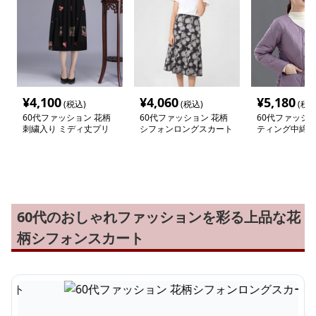
¥
4,100
¥
4,060
¥
5,180
(税込)
(税込)
(税込
60代ファッション 花柄
60代ファッション 花柄
60代ファッショ
刺繍入り ミディ丈プリ
シフォンロングスカート
ティング中綿ふ
ーツスカート
ャケット
60代のおしゃれファッションを彩る上品な花
柄シフォンスカート