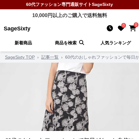
60代ファッション
専門通販サイト
SageSixty
10,000
円以上のご購入で送料無料
0
0
SageSixty
新着商品
商品を検索
人気ランキング
SageSixty TOP
›
記事一覧
›
60代のおしゃれファッションで毎日