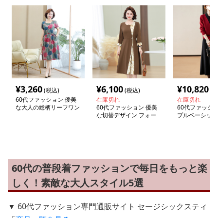
¥
3,260
¥
6,100
¥
10,820
(税込)
(税込)
(税
60代ファッション 優美
在庫切れ
在庫切れ
な大人の総柄リーフワン
60代ファッション 優美
60代ファッショ
ピース
な切替デザイン フォー
プルベーシック
マルワンピース
ィガン
60代の普段着ファッションで毎日をもっと楽
しく！素敵な大人スタイル5選
▼ 60代ファッション専門通販サイト セージシックスティ