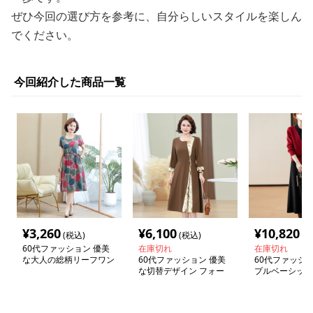
ぜひ今回の選び方を参考に、自分らしいスタイルを楽しん
でください。
今回紹介した商品一覧
¥
3,260
¥
6,100
¥
10,820
(税込)
(税込)
(税
60代ファッション 優美
在庫切れ
在庫切れ
な大人の総柄リーフワン
60代ファッション 優美
60代ファッショ
ピース
な切替デザイン フォー
プルベーシック
マルワンピース
ィガン