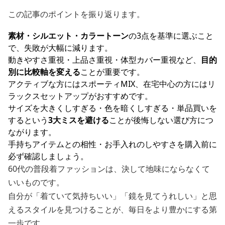
この記事のポイントを振り返ります。
素材・シルエット・カラートーン
の3点を基準に選ぶこと
で、失敗が大幅に減ります。
動きやすさ重視・上品さ重視・体型カバー重視など、
目的
別に比較軸を変える
ことが重要です。
アクティブな方にはスポーティMIX、在宅中心の方にはリ
ラックスセットアップがおすすめです。
サイズを大きくしすぎる・色を暗くしすぎる・単品買いを
するという
3大ミスを避ける
ことが後悔しない選び方につ
ながります。
手持ちアイテムとの相性・お手入れのしやすさを購入前に
必ず確認しましょう。
60代の普段着ファッションは、決して地味にならなくて
いいものです。
自分が「着ていて気持ちいい」「鏡を見てうれしい」と思
えるスタイルを見つけることが、毎日をより豊かにする第
一歩です。