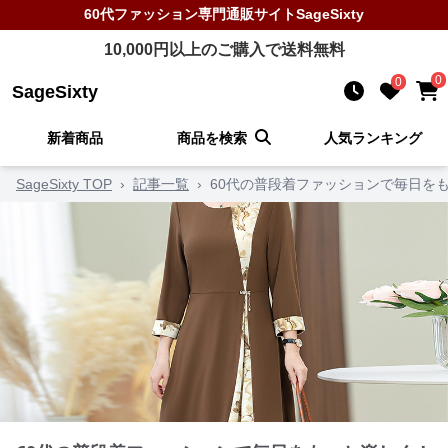
60代ファッション
専門通販サイト
SageSixty
10,000
円以上のご購入で送料無料
0
0
SageSixty
新着商品
商品を検索
人気ランキング
SageSixty TOP
›
記事一覧
›
60代の普段着ファッションで毎日を