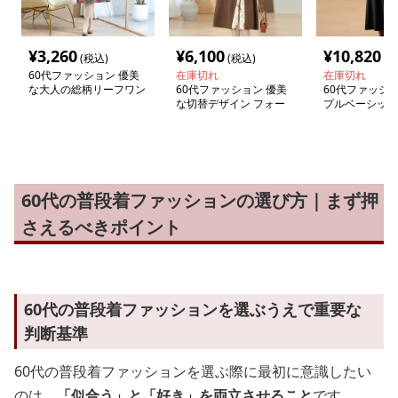
¥
3,260
¥
6,100
¥
10,820
(税込)
(税込)
(税
60代ファッション 優美
在庫切れ
在庫切れ
な大人の総柄リーフワン
60代ファッション 優美
60代ファッショ
ピース
な切替デザイン フォー
プルベーシック
マルワンピース
ィガン
60代の普段着ファッションの選び方｜まず押
さえるべきポイント
60代の普段着ファッションを選ぶうえで重要な
判断基準
60代の普段着ファッションを選ぶ際に最初に意識したい
のは、
「似合う」と「好き」を両立させること
です。