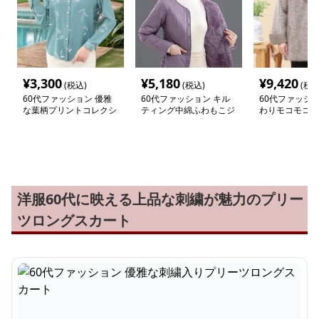
¥
3,300
¥
5,180
¥
9,420
(税込)
(税込)
(税込
60代ファッション 優雅
60代ファッション キル
60代ファッショ
な葉柄プリントコレクシ
ティング中綿ふわもこジ
わりモコモコ襟
ョンブラウス
ャケット
ケット
洋服60代に映える上品な刺繍が魅力のプリー
ツロングスカート