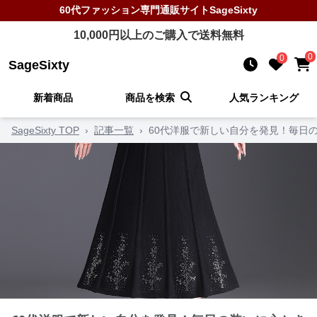
60代ファッション
専門通販サイト
SageSixty
10,000
円以上のご購入で送料無料
0
0
SageSixty
新着商品
商品を検索
人気ランキング
SageSixty TOP
›
記事一覧
›
60代洋服で新しい自分を発見！毎日