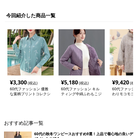
今回紹介した商品一覧
¥
3,300
¥
5,180
¥
9,420
(税込)
(税込)
(税込
60代ファッション 優雅
60代ファッション キル
60代ファッショ
な葉柄プリントコレクシ
ティング中綿ふわもこジ
わりモコモコ襟
ョンブラウス
ャケット
ケット
おすすめ記事一覧
60代の秋冬ワンピースおすすめ9選！上品で着心地の良いデ