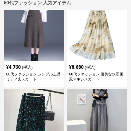
60代ファッション 人気アイテム
¥
4,760
¥
8,680
(税込)
(税込)
60代ファッション シンプル上品
60代ファッション 優美な水墨画
ミディ丈スカート
風マキシスカート