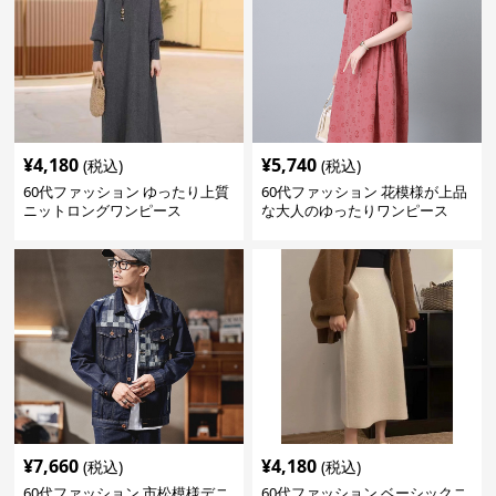
¥
4,180
¥
5,740
(税込)
(税込)
60代ファッション ゆったり上質
60代ファッション 花模様が上品
ニットロングワンピース
な大人のゆったりワンピース
¥
7,660
¥
4,180
(税込)
(税込)
60代ファッション 市松模様デニ
60代ファッション ベーシックニ