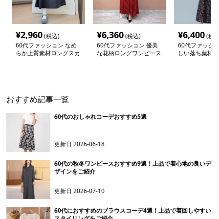
¥
2,960
¥
6,360
¥
6,400
(税込)
(税込)
(税込
60代ファッション なめ
60代ファッション 優美
60代ファッショ
らか上質素材ロングスカ
な花柄ロングワンピース
しい落ち葉柄の
ート
ワンピース
おすすめ記事一覧
60代のおしゃれコーデおすすめ5選
更新日
2026-06-18
60代の秋冬ワンピースおすすめ9選！上品で着心地の良いデ
ザインをご紹介
更新日
2026-07-10
60代におすすめのブラウスコーデ4選！上品で着回しやすい
スタイリングをご紹介