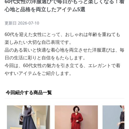
60代女性の洋服選びで毎日がもっと楽しくなる！着
心地と品格を両立したアイテム5選
更新日
2026-07-10
60代を迎えた女性にとって、おしゃれは年齢を重ねても
楽しみたい大切な自己表現です。
品のある装いと快適な着心地を両立させた洋服選びは、毎
日の生活に彩りと自信をもたらします。
今回は、60代女性の魅力を引き立てる、エレガントで着
やすいアイテムをご紹介します。
今回紹介する商品一覧