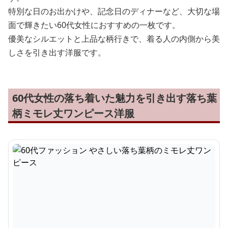
特別な日のお出かけや、記念日のディナーなど、大切な場
面で輝きたい60代女性におすすめの一枚です。
優美なシルエットと上品な柄行きで、着る人の内側から美
しさを引き出す洋服です。
60代女性の落ち着いた魅力を引き出す落ち葉
柄ミモレ丈ワンピース洋服