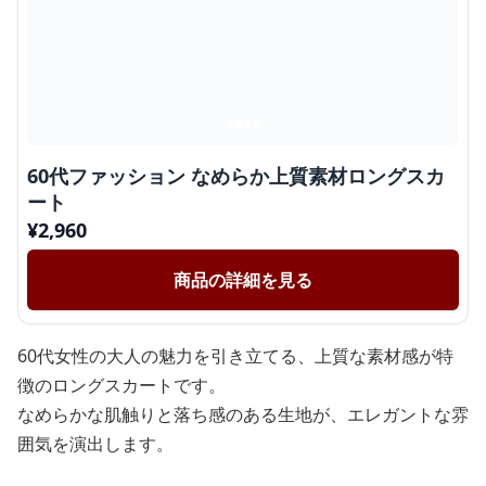
60代ファッション なめらか上質素材ロングスカ
ート
¥
2,960
商品の詳細を見る
60代女性の大人の魅力を引き立てる、上質な素材感が特
徴のロングスカートです。
なめらかな肌触りと落ち感のある生地が、エレガントな雰
囲気を演出します。