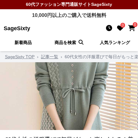
60代ファッション
専門通販サイト
SageSixty
10,000
円以上のご購入で送料無料
0
0
SageSixty
新着商品
商品を検索
人気ランキング
SageSixty TOP
›
記事一覧
›
60代女性の洋服選びで毎日がもっと