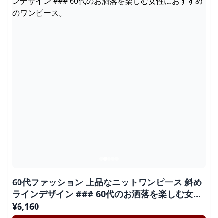
60代ファッション 上品なニットワンピース 斜め
ラインデザイン ### 60代のお洒落を楽しむ女性
におすすめのワンピース。
¥
6,160