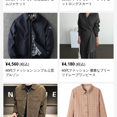
ムジャケット
ットロングスカート
¥
4,560
¥
4,180
(税込)
(税込)
60代ファッション シンプル上質
60代ファッション 優雅なプリー
ブルゾン
ツドレープワンピース