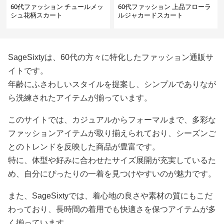
60代ファッション チュールメッ
60代ファッション 上品フローラ
シュ花柄スカート
ルジャカードスカート
SageSixtyは、60代の方々に特化したファッション通販サ
イトです。
年齢にふさわしいスタイルを提案し、シンプルでありなが
ら洗練されたアイテムが揃っています。
このサイトでは、カジュアルからフォーマルまで、多彩な
ファッションアイテムが取り揃えられており、シーズンご
とのトレンドを反映した商品が豊富です。
特に、体型や好みに合わせたサイズ展開が充実しているた
め、自分にぴったりの一着を見つけやすいのが魅力です。
また、SageSixtyでは、着心地の良さや素材の質にもこだ
わっており、長時間の着用でも快適さを保つアイテムが多
く揃っています。