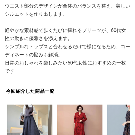
ウエスト部分のデザインが全体のバランスを整え、美しい
シルエットを作り出します。
軽やかな素材感で歩くたびに揺れるプリーツが、60代女
性の動きに優雅さを添えます。
シンプルなトップスと合わせるだけで様になるため、コー
ディネートの悩みも解消。
日常のおしゃれを楽しみたい60代女性におすすめの一枚
です。
今回紹介した商品一覧