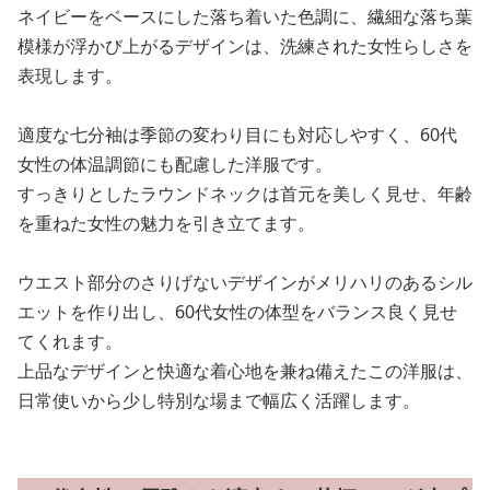
ネイビーをベースにした落ち着いた色調に、繊細な落ち葉
模様が浮かび上がるデザインは、洗練された女性らしさを
表現します。
適度な七分袖は季節の変わり目にも対応しやすく、60代
女性の体温調節にも配慮した洋服です。
すっきりとしたラウンドネックは首元を美しく見せ、年齢
を重ねた女性の魅力を引き立てます。
ウエスト部分のさりげないデザインがメリハリのあるシル
エットを作り出し、60代女性の体型をバランス良く見せ
てくれます。
上品なデザインと快適な着心地を兼ね備えたこの洋服は、
日常使いから少し特別な場まで幅広く活躍します。