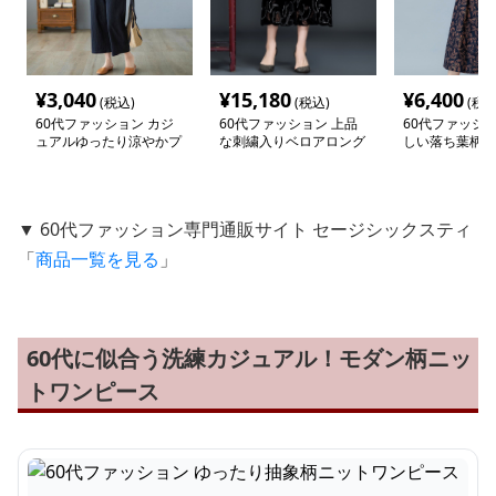
¥
3,040
¥
15,180
¥
6,400
(税込)
(税込)
(税込
60代ファッション カジ
60代ファッション 上品
60代ファッショ
ュアルゆったり涼やかプ
な刺繍入りベロアロング
しい落ち葉柄の
ルオーバー
スカート
ワンピース
▼ 60代ファッション専門通販サイト セージシックスティ
「
商品一覧を見る
」
60代に似合う洗練カジュアル！モダン柄ニッ
トワンピース