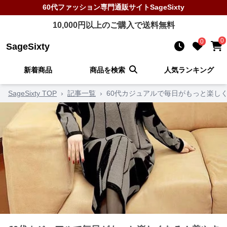
60代ファッション
専門通販サイト
SageSixty
10,000
円以上のご購入で送料無料
0
0
SageSixty
新着商品
商品を検索
人気ランキング
SageSixty TOP
›
記事一覧
›
60代カジュアルで毎日がもっと楽し