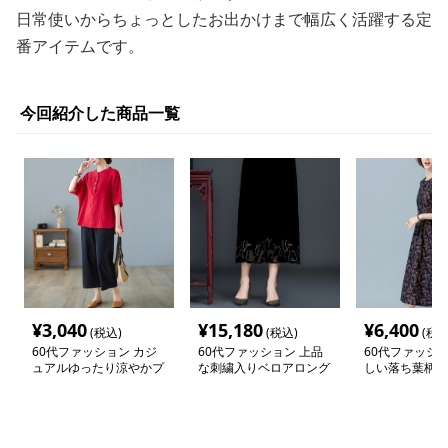
日常使いからちょっとしたお出かけまで幅広く活躍する定
番アイテムです。
今回紹介した商品一覧
¥
3,040
¥
15,180
¥
6,400
(税込)
(税込)
(税込
60代ファッション カジ
60代ファッション 上品
60代ファッショ
ュアルゆったり涼やかプ
な刺繍入りベロアロング
しい落ち葉柄の
ルオーバー
スカート
ワンピース