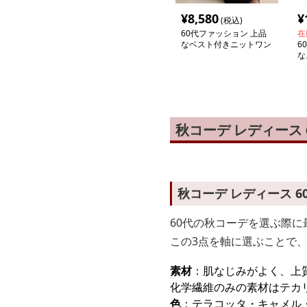
¥
8,580
¥
(税込)
60代ファッション 上品
在
なベスト付きニットワン
6
ピース
な
グ
秋コーデ レディース
秋コーデ レディース 
60代の秋コーデを選ぶ際
この3点を軸に選ぶことで
素材
：肌なじみがよく、上
化学繊維のみの素材はテカ
色
：テラコッタ・キャメル