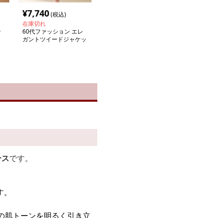
¥
7,740
(税込)
在庫切れ
ン
60代ファッション エレ
ガントツイードジャケッ
ト＆プリーツワンピース
セット
ンス
です。
す。
の肌トーンを明るく引き立