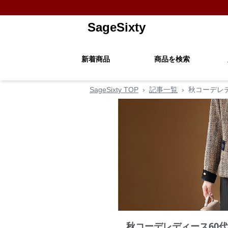
SageSixty
新着商品
商品を検索
SageSixty TOP
›
記事一覧
›
秋コーデレ
秋コーデレディース60