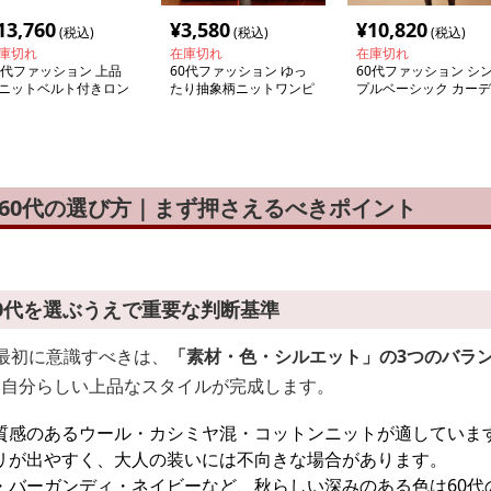
13,760
¥
3,580
¥
10,820
(税込)
(税込)
(税込)
庫切れ
在庫切れ
在庫切れ
0代ファッション 上品
60代ファッション ゆっ
60代ファッション シ
ニットベルト付きロン
たり抽象柄ニットワンピ
プルベーシック カーデ
ワンピース
ース
ィガン
 60代の選び方｜まず押さえるべきポイント
60代を選ぶうえで重要な判断基準
に最初に意識すべきは、
「素材・色・シルエット」の3つのバラ
、自分らしい上品なスタイルが完成します。
質感のあるウール・カシミヤ混・コットンニットが適していま
リが出やすく、大人の装いには不向きな場合があります。
・バーガンディ・ネイビーなど、秋らしい深みのある色は60代