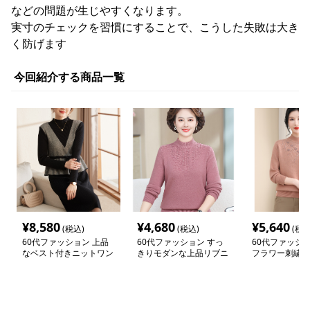
などの問題が生じやすくなります。
実寸のチェックを習慣にすることで、こうした失敗は大き
く防げます
今回紹介する商品一覧
¥
8,580
¥
4,680
¥
5,640
(税込)
(税込)
(税込
60代ファッション 上品
60代ファッション すっ
60代ファッショ
なベスト付きニットワン
きりモダンな上品リブニ
フラワー刺繍モ
ピース
ット
クニット