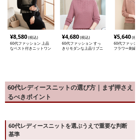
¥
8,580
¥
4,680
¥
5,640
(税込)
(税込)
(税込
60代ファッション 上品
60代ファッション すっ
60代ファッショ
なベスト付きニットワン
きりモダンな上品リブニ
フラワー刺繍モ
ピース
ット
クニット
60代レディースニットの選び方｜まず押さえ
るべきポイント
60代レディースニットを選ぶうえで重要な判断
基準