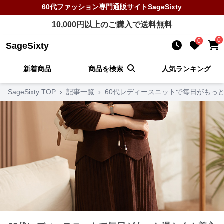
60代ファッション
専門通販サイト
SageSixty
10,000
円以上のご購入で送料無料
0
0
SageSixty
新着商品
商品を検索
人気ランキング
SageSixty TOP
›
記事一覧
›
60代レディースニットで毎日がもっ