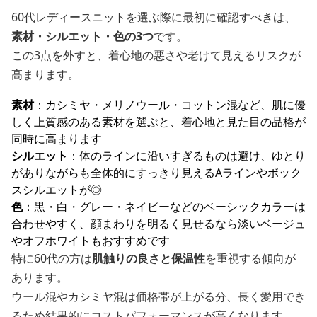
60代レディースニットを選ぶ際に最初に確認すべきは、
素材・シルエット・色の3つ
です。
この3点を外すと、着心地の悪さや老けて見えるリスクが
高まります。
素材
：カシミヤ・メリノウール・コットン混など、肌に優
しく上質感のある素材を選ぶと、着心地と見た目の品格が
同時に高まります
シルエット
：体のラインに沿いすぎるものは避け、ゆとり
がありながらも全体的にすっきり見えるAラインやボック
スシルエットが◎
色
：黒・白・グレー・ネイビーなどのベーシックカラーは
合わせやすく、顔まわりを明るく見せるなら淡いベージュ
やオフホワイトもおすすめです
特に60代の方は
肌触りの良さと保温性
を重視する傾向が
あります。
ウール混やカシミヤ混は価格帯が上がる分、長く愛用でき
るため結果的にコストパフォーマンスが高くなります。