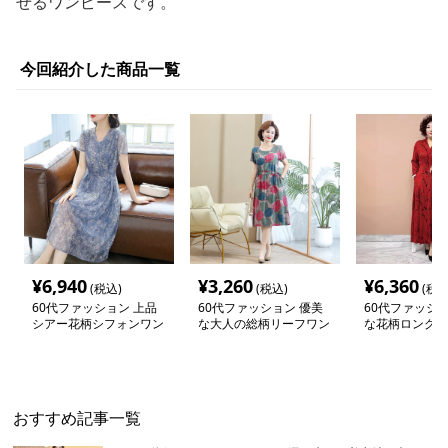
せるワンピースです。
今回紹介した商品一覧
¥
6,940
¥
3,260
¥
6,360
(税込)
(税込)
(税込
60代ファッション 上品
60代ファッション 優美
60代ファッショ
シアー花柄シフォンワン
な大人の総柄リーフワン
な花柄ロングワ
ピース
ピース
おすすめ記事一覧