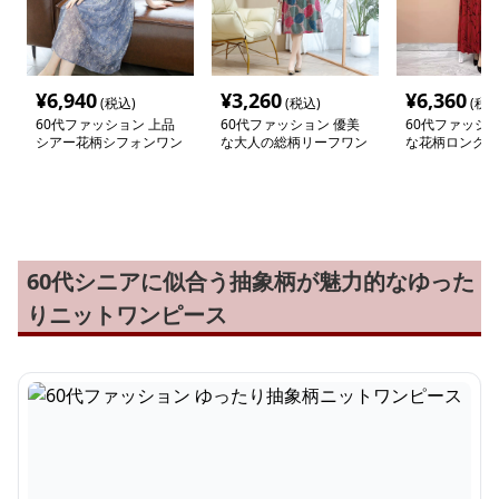
¥
6,940
¥
3,260
¥
6,360
(税込)
(税込)
(税込
60代ファッション 上品
60代ファッション 優美
60代ファッショ
シアー花柄シフォンワン
な大人の総柄リーフワン
な花柄ロングワ
ピース
ピース
60代シニアに似合う抽象柄が魅力的なゆった
りニットワンピース