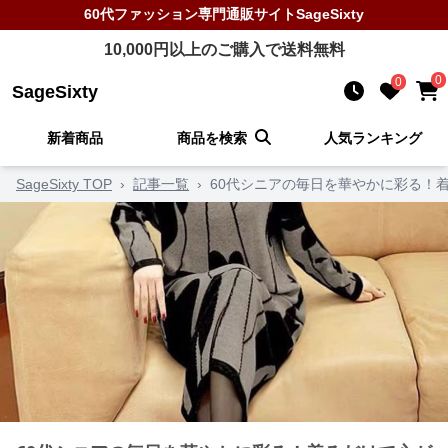
60代ファッション
専門通販サイト
SageSixty
10,000
円以上のご購入で送料無料
0
0
SageSixty
新着商品
商品を検索
人気ランキング
SageSixty TOP
›
記事一覧
›
60代シニアの毎日を華やかに彩る！