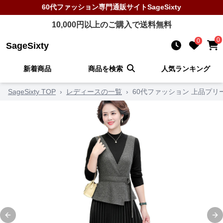
60代ファッション
専門通販サイト
SageSixty
10,000
円以上のご購入で送料無料
0
0
SageSixty
新着商品
商品を検索
人気ランキング
SageSixty TOP
›
レディースの一覧
›
60代ファッション 上品プリ
Previous slide
Ne