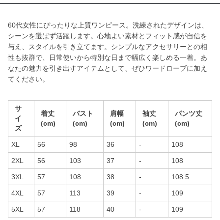
60代女性にぴったりな上質ワンピース。洗練されたデザインは、
シーンを選ばず活躍します。心地よい素材とフィット感が自信を
与え、スタイルを引き立てます。シンプルなアクセサリーとの相
性も抜群で、日常使いから特別な日まで幅広く楽しめる一着。あ
なたの魅力を引き出すアイテムとして、ぜひワードローブに加え
てください。
サ
着丈
バスト
肩幅
袖丈
パンツ丈
イ
(cm)
(cm)
(cm)
(cm)
(cm)
ズ
XL
56
98
36
-
108
2XL
56
103
37
-
108
3XL
57
108
38
-
108.5
4XL
57
113
39
-
109
5XL
57
118
40
-
109