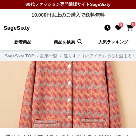
60代ファッション
専門通販サイト
SageSixty
10,000
円以上のご購入で送料無料
0
0
SageSixty
新着商品
商品を検索
人気ランキング
SageSixty TOP
›
記事一覧
›
選りすぐりのアイテムで心も温まる！