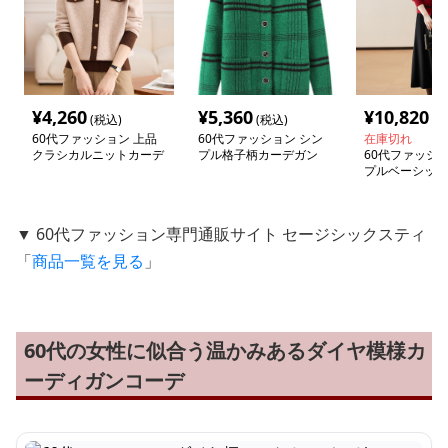
¥
4,260
¥
5,360
¥
10,820
(税込)
(税込)
(税
60代ファッション 上品
60代ファッション シン
在庫切れ
クラシカルニットカーデ
プル格子柄カーデガン
60代ファッショ
ィガン
プルベーシック
ィガン
▼ 60代ファッション専門通販サイト セージシックスティ
「
商品一覧を見る
」
60代の女性に似合う温かみあるダイヤ模様カ
ーディガンコーデ