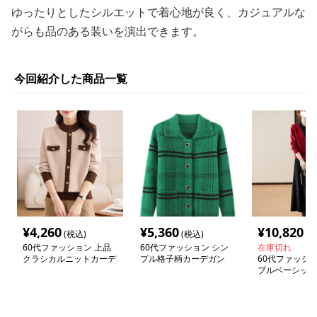
ゆったりとしたシルエットで着心地が良く、カジュアルな
がらも品のある装いを演出できます。
今回紹介した商品一覧
¥
4,260
¥
5,360
¥
10,820
(税込)
(税込)
(税
60代ファッション 上品
60代ファッション シン
在庫切れ
クラシカルニットカーデ
プル格子柄カーデガン
60代ファッショ
ィガン
プルベーシック
ィガン