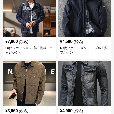
¥
7,660
¥
4,560
(税込)
(税込)
60代ファッション 市松模様デニ
60代ファッション シンプル上質
ムジャケット
ブルゾン
¥
3,960
¥
4,900
(税込)
(税込)