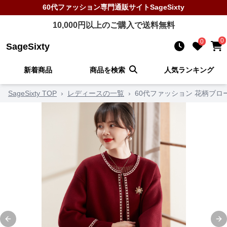
60代ファッション
専門通販サイト
SageSixty
10,000
円以上のご購入で送料無料
0
0
SageSixty
新着商品
商品を検索
人気ランキング
SageSixty TOP
›
レディースの一覧
›
60代ファッション 花柄ブロ
Previous slide
Ne