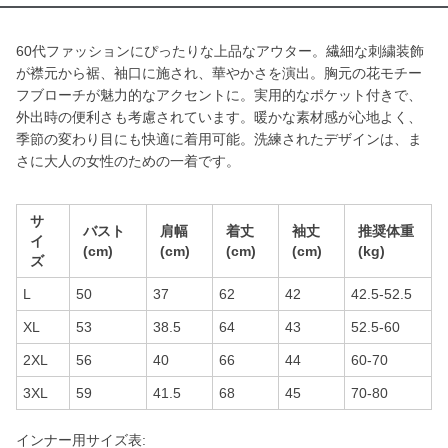
60代ファッションにぴったりな上品なアウター。繊細な刺繍装飾
が襟元から裾、袖口に施され、華やかさを演出。胸元の花モチー
フブローチが魅力的なアクセントに。実用的なポケット付きで、
外出時の便利さも考慮されています。暖かな素材感が心地よく、
季節の変わり目にも快適に着用可能。洗練されたデザインは、ま
さに大人の女性のための一着です。
サ
バスト
肩幅
着丈
袖丈
推奨体重
イ
(cm)
(cm)
(cm)
(cm)
(kg)
ズ
L
50
37
62
42
42.5-52.5
XL
53
38.5
64
43
52.5-60
2XL
56
40
66
44
60-70
3XL
59
41.5
68
45
70-80
インナー用サイズ表: