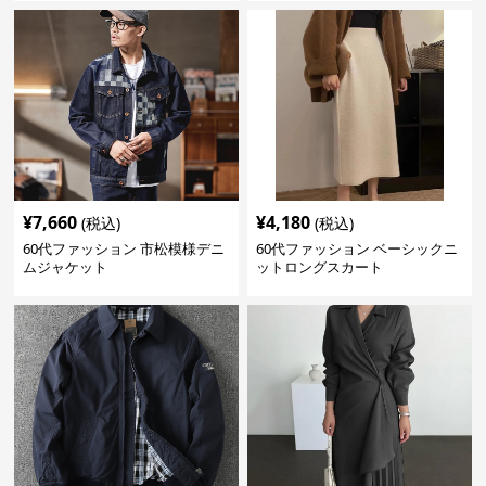
¥
7,660
¥
4,180
(税込)
(税込)
60代ファッション 市松模様デニ
60代ファッション ベーシックニ
ムジャケット
ットロングスカート