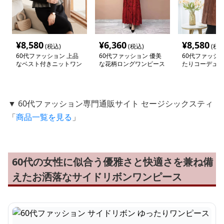
¥
8,580
¥
6,360
¥
8,580
(税込)
(税込)
(税込
60代ファッション 上品
60代ファッション 優美
60代ファッショ
なベスト付きニットワン
な花柄ロングワンピース
たりコーデュロ
ピース
ャケット
▼ 60代ファッション専門通販サイト セージシックスティ
「
商品一覧を見る
」
60代の女性に似合う優雅さと快適さを兼ね備
えたお洒落なサイドリボンワンピース