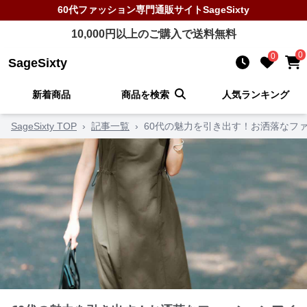
60代ファッション
専門通販サイト
SageSixty
10,000
円以上のご購入で送料無料
0
0
SageSixty
新着商品
商品を検索
人気ランキング
SageSixty TOP
›
記事一覧
›
60代の魅力を引き出す！お洒落なフ