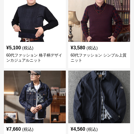
¥
5,100
¥
3,580
(税込)
(税込)
60代ファッション 格子柄デザイ
60代ファッション シンプル上質
ンカジュアルニット
ニット
¥
7,660
¥
4,560
(税込)
(税込)