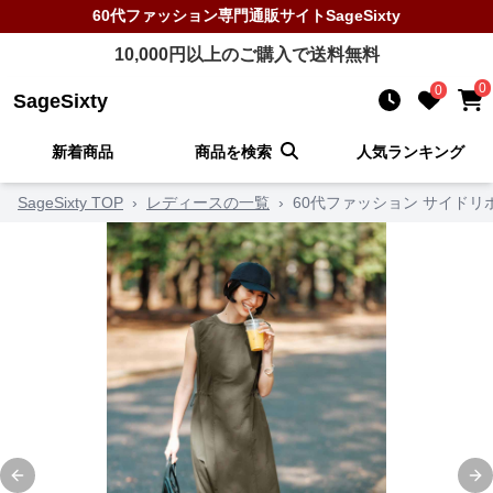
60代ファッション
専門通販サイト
SageSixty
10,000
円以上のご購入で送料無料
0
0
SageSixty
新着商品
商品を検索
人気ランキング
SageSixty TOP
›
レディースの一覧
›
60代ファッション サイドリ
Previous slide
Ne