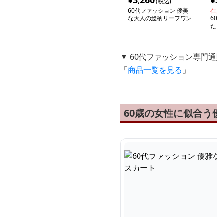
¥
3,260
¥
(税込)
60代ファッション 優美
在
な大人の総柄リーフワン
6
ピース
た
ー
▼ 60代ファッション専門
「
商品一覧を見る
」
60歳の女性に似合