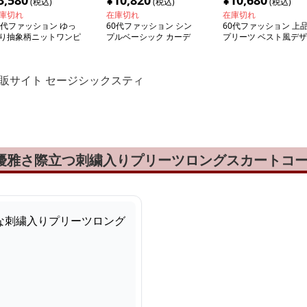
3,580
¥
10,820
¥
10,680
(税込)
(税込)
(税込)
庫切れ
在庫切れ
在庫切れ
0代ファッション ゆっ
60代ファッション シン
60代ファッション 上
り抽象柄ニットワンピ
プルベーシック カーデ
プリーツ ベスト風デザ
ス
ィガン
インワンピース
通販サイト セージシックスティ
う優雅さ際立つ刺繍入りプリーツロングスカートコ