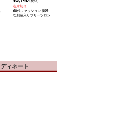
¥
5,740
(税込)
在庫切れ
品
60代ファッション 優雅
な刺繍入りプリーツロン
グスカート
ーディネート