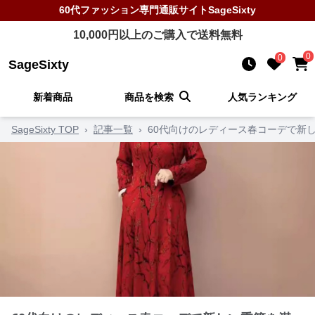
60代ファッション
専門通販サイト
SageSixty
10,000
円以上のご購入で送料無料
0
0
SageSixty
新着商品
商品を検索
人気ランキング
SageSixty TOP
›
記事一覧
›
60代向けのレディース春コーデで新