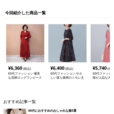
今回紹介した商品一覧
¥
6,360
¥
6,400
¥
5,740
(税込)
(税込)
(税込
60代ファッション 優美
60代ファッション やさ
60代ファッショ
な花柄ロングワンピース
しい落ち葉柄のミモレ丈
様が上品な大人
ワンピース
りワンピース
おすすめ記事一覧
60代におすすめのおしゃれな服5選