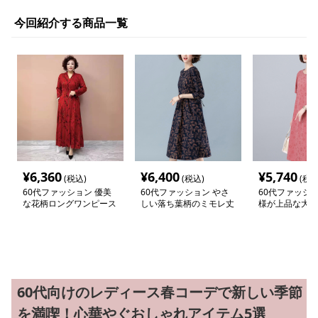
今回紹介する商品一覧
¥
6,360
¥
6,400
¥
5,740
(税込)
(税込)
(税込
60代ファッション 優美
60代ファッション やさ
60代ファッショ
な花柄ロングワンピース
しい落ち葉柄のミモレ丈
様が上品な大人
ワンピース
りワンピース
60代向けのレディース春コーデで新しい季節
を満喫！心華やぐおしゃれアイテム5選