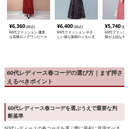
¥
6,360
¥
6,400
¥
5,740
(税込)
(税込)
(税込
60代ファッション 優美
60代ファッション やさ
60代ファッショ
な花柄ロングワンピース
しい落ち葉柄のミモレ丈
様が上品な大人
ワンピース
りワンピース
60代レディース春コーデの選び方｜まず押さ
えるべきポイント
60代レディース春コーデを選ぶうえで重要な判
断基準
60代レディースの春コーデを選ぶ際に最初に意識すべき