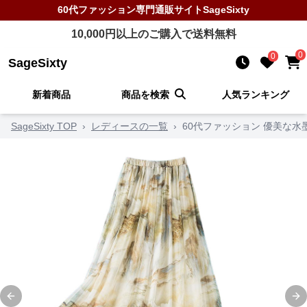
60代ファッション
専門通販サイト
SageSixty
10,000
円以上のご購入で送料無料
0
0
SageSixty
新着商品
商品を検索
人気ランキング
SageSixty TOP
›
レディースの一覧
›
60代ファッション 優美な
Previous slide
Ne