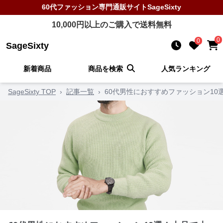
60代ファッション
専門通販サイト
SageSixty
10,000
円以上のご購入で送料無料
0
0
SageSixty
新着商品
商品を検索
人気ランキング
SageSixty TOP
›
記事一覧
›
60代男性におすすめファッション1