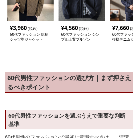
¥
3,960
¥
4,560
¥
7,660
(税込)
(税込)
(税込
60代ファッション 総柄
60代ファッション シン
60代ファッショ
シャツ型ジャケット
プル上質ブルゾン
模様デニムジャ
60代男性ファッションの選び方｜まず押さえ
るべきポイント
60代男性ファッションを選ぶうえで重要な判断
基準
60代男性のファッションで最初に意識すべきは、「清潔