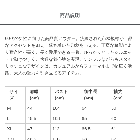
商品説明
60代の男性に向けた高品質アウター。洗練された市松模様が上品
なアクセントを加え、落ち着いた印象を与える。丁寧な縫製によ
り耐久性が高く、長く愛用できる一着。ゆったりとしたシルエッ
トで動きやすく、快適な着心地を実現。シンプルながらもスタイ
リッシュなデザインは、カジュアルからフォーマルまで幅広く活
躍。大人の魅力を引き立てるアイテム。
サイ
肩幅
バスト
後中長
袖丈
ズ
(cm)
(cm)
(cm)
(cm)
M
44
104
64
59
L
45.5
108
65
60
XL
47
112
66.5
61
XXL
48.5
116
68
62