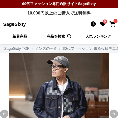
60代ファッション
専門通販サイト
SageSixty
10,000
円以上のご購入で送料無料
0
0
SageSixty
新着商品
商品を検索
人気ランキング
SageSixty TOP
›
メンズの一覧
›
60代ファッション 市松模様デニ
Previous slide
Ne