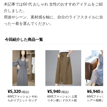
本記事では60 代 おしゃれ 女性のおすすめアイテムをご紹
介しました。
用途やシーン、素材感を軸に、自分のライフスタイルに合
った一着を選んでください。
今回紹介した商品一覧
¥
5,320
¥
5,940
¥
6,940
(税込)
(税込)
(税込
60代ファッション やわ
60代ファッション 上質
60代ファッショ
らかリブニット ロング
リネン使い ドロスト紐
シアー花柄シフ
ワンピース
付きロングスカート
ピース