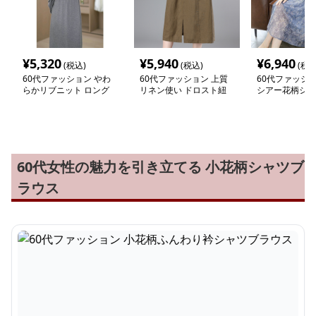
¥
5,320
¥
5,940
¥
6,940
(税込)
(税込)
(税込
60代ファッション やわ
60代ファッション 上質
60代ファッショ
らかリブニット ロング
リネン使い ドロスト紐
シアー花柄シフ
ワンピース
付きロングスカート
ピース
60代女性の魅力を引き立てる 小花柄シャツブ
ラウス