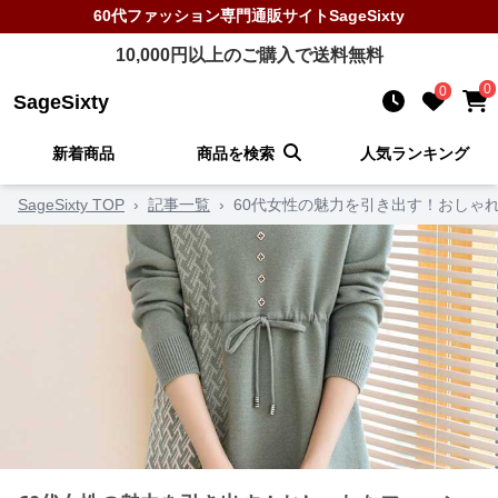
60代ファッション
専門通販サイト
SageSixty
10,000
円以上のご購入で送料無料
0
0
SageSixty
新着商品
商品を検索
人気ランキング
SageSixty TOP
›
記事一覧
›
60代女性の魅力を引き出す！おしゃ