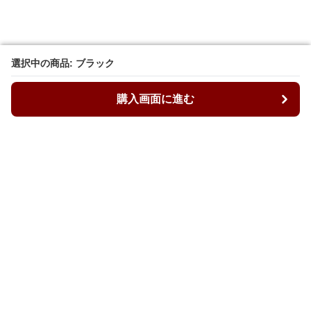
選択中の商品: ブラック
選択中の商品: ブラック
購入画面に進む
購入画面に進む
SageSixty
について