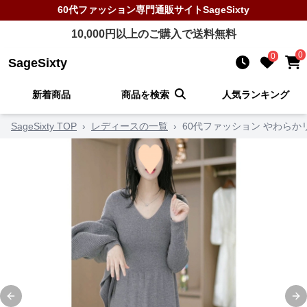
60代ファッション
専門通販サイト
SageSixty
10,000
円以上のご購入で送料無料
0
0
SageSixty
新着商品
商品を検索
人気ランキング
SageSixty TOP
›
レディースの一覧
›
60代ファッション やわらか
Previous slide
Ne