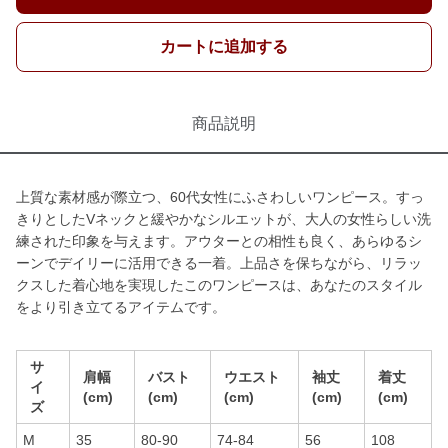
カートに追加する
商品説明
上質な素材感が際立つ、60代女性にふさわしいワンピース。すっ
きりとしたVネックと緩やかなシルエットが、大人の女性らしい洗
練された印象を与えます。アウターとの相性も良く、あらゆるシ
ーンでデイリーに活用できる一着。上品さを保ちながら、リラッ
クスした着心地を実現したこのワンピースは、あなたのスタイル
をより引き立てるアイテムです。
サ
肩幅
バスト
ウエスト
袖丈
着丈
イ
(cm)
(cm)
(cm)
(cm)
(cm)
ズ
M
35
80-90
74-84
56
108