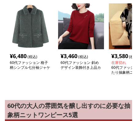
¥
6,480
¥
3,460
¥
3,580
(税込)
(税込)
(税込
60代ファッション 格子
60代ファッション 斜め
在庫切れ
柄シンプル七分袖ジャケ
デザイン装飾付き上品カ
60代ファッショ
ット
ットソー
たり抽象柄ニッ
ース
60代の大人の雰囲気を醸し出すのに必要な抽
象柄ニットワンピース5選