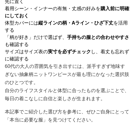
先に置く
着用シーン・インナーの有無・丈感の好みを
購入前に明確
にしておく
体型カバーには
縦ラインの柄・Aライン・ひざ下丈
を活用
する
「柄が好き」だけで選ばず、
手持ちの服との合わせやすさ
も確認する
サイズはサイズ表の
実寸を必ずチェック
し、着丈も忘れず
に確認する
60代の大人の雰囲気を引き出すには、派手すぎず地味す
ぎない抽象柄ニットワンピースが最も理にかなった選択肢
のひとつです。
自分のライフスタイルと体型に合ったものを選ぶことで、
毎日の着こなしに自信と楽しさが生まれます。
本記事でご紹介した選び方を参考に、ぜひご自身にとって
「本当に必要な服」を見つけてください。