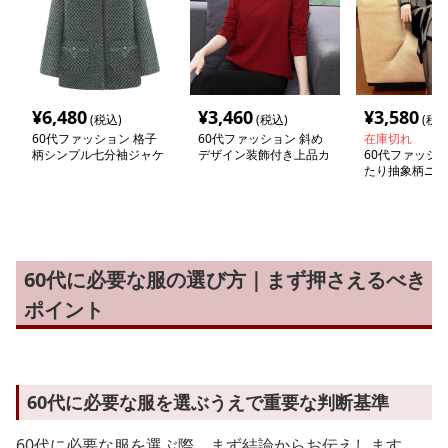
¥
6,480
¥
3,460
¥
3,580
(税込)
(税込)
(税込
60代ファッション 格子
60代ファッション 斜め
在庫切れ
柄シンプル七分袖ジャケ
デザイン装飾付き上品カ
60代ファッショ
ット
ットソー
たり抽象柄ニッ
ース
60代に必要な服の選び方｜まず押さえるべき
ポイント
60代に必要な服を選ぶうえで重要な判断基準
60代に必要な服を選ぶ際、まず結論からお伝えします。