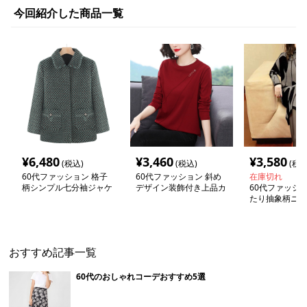
今回紹介した商品一覧
¥
6,480
¥
3,460
¥
3,580
(税込)
(税込)
(税込
60代ファッション 格子
60代ファッション 斜め
在庫切れ
柄シンプル七分袖ジャケ
デザイン装飾付き上品カ
60代ファッショ
ット
ットソー
たり抽象柄ニッ
ース
おすすめ記事一覧
60代のおしゃれコーデおすすめ5選