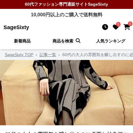
60代ファッション
専門通販サイト
SageSixty
10,000
円以上のご購入で送料無料
0
0
SageSixty
新着商品
商品を検索
人気ランキング
SageSixty TOP
›
記事一覧
›
60代の大人の雰囲気を醸し出すのに