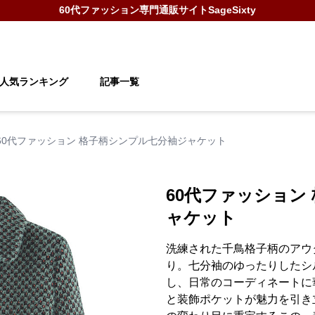
60代ファッション
専門通販サイト
SageSixty
人気ランキング
記事一覧
60代ファッション 格子柄シンプル七分袖ジャケット
60代ファッション
ャケット
洗練された千鳥格子柄のアウ
り。七分袖のゆったりしたシ
し、日常のコーディネートに
と装飾ポケットが魅力を引き