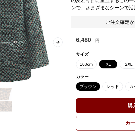
の変わり目に重宝するこの一
ンで、さまざまなシーンで活
ご注文確定か
6,480
円
Next slide
サイズ
160cm
XL
2XL
カラー
ブラウン
レッド
カ
購
カー