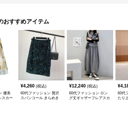
のおすすめアイテム
¥
4,260
¥
12,240
¥
4,1
(税込)
(税込)
ン 優美
60代ファッション 贅沢
60代ファッション ロン
60代
シスカー
スパンコール きらめき
グ丈ギャザーフレアスカ
たり
膝丈スカート
ート
ンピ