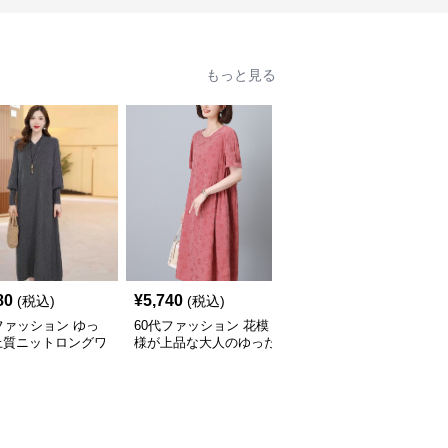
もっと見る
80
¥
5,740
¥
4,180
(税込)
(税込)
(税込)
ファッション ゆっ
60代ファッション 花模
60代ファッション ベー
上質ニットロングワ
様が上品な大人のゆった
シックニットロングスカ
ース
りワンピース
ート