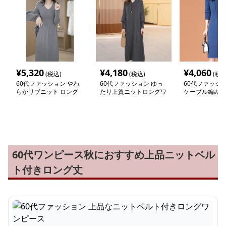
¥
5,320
¥
4,180
¥
4,060
(税込)
(税込)
(税込
60代ファッション やわ
60代ファッション ゆっ
60代ファッショ
らかリブニット ロング
たり上質ニットロングワ
ケーブル編み切
ワンピース
ンピース
トワンピース
60代ワンピース秋におすすめ上品ニットベル
ト付きロング丈