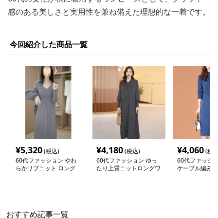
感のある美しさと実用性を兼ね備えた理想的な一着です。
今回紹介した商品一覧
¥
5,320
¥
4,180
¥
4,060
(税込)
(税込)
(税込
60代ファッション やわ
60代ファッション ゆっ
60代ファッショ
らかリブニット ロング
たり上質ニットロングワ
ケーブル編み切
ワンピース
ンピース
トワンピース
おすすめ記事一覧