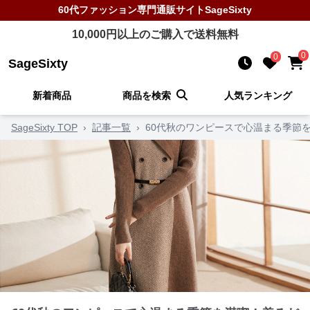
60代ファッション
専門通販サイト
SageSixty
10,000
円以上のご購入で送料無料
0
0
SageSixty
新着商品
商品を検索
人気ランキング
SageSixty TOP
›
記事一覧
›
60代秋のワンピースで心温まる季節