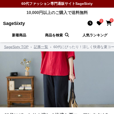
60代ファッション
専門通販サイト
SageSixty
10,000
円以上のご購入で送料無料
0
0
SageSixty
新着商品
商品を検索
人気ランキング
SageSixty TOP
›
記事一覧
›
60代にぴったり！涼しく快適な夏コ