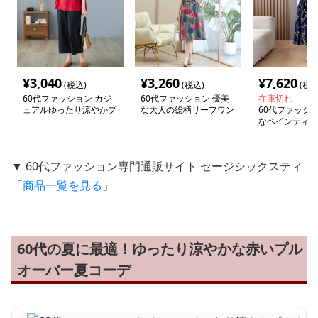
¥
3,040
¥
3,260
¥
7,620
(税込)
(税込)
(税込
60代ファッション カジ
60代ファッション 優美
在庫切れ
ュアルゆったり涼やかプ
な大人の総柄リーフワン
60代ファッショ
ルオーバー
ピース
なペインティン
ィアムワンピー
▼ 60代ファッション専門通販サイト セージシックスティ
「
商品一覧を見る
」
60代の夏に最適！ゆったり涼やかな赤いプル
オーバー夏コーデ