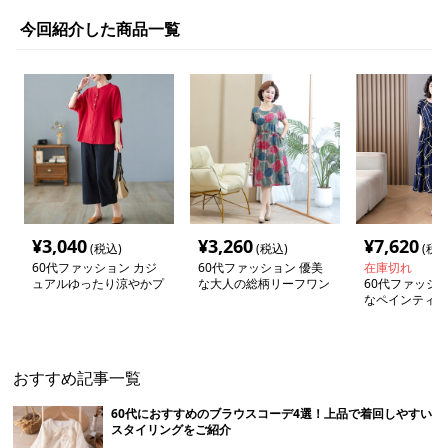
今回紹介した商品一覧
¥
3,040
¥
3,260
¥
7,620
(税込)
(税込)
(税込
60代ファッション カジ
60代ファッション 優美
在庫切れ
ュアルゆったり涼やかプ
な大人の総柄リーフワン
60代ファッショ
ルオーバー
ピース
なペインティン
ィアムワンピー
おすすめ記事一覧
60代におすすめのブラウスコーデ4選！上品で着回しやすい
スタイリングをご紹介