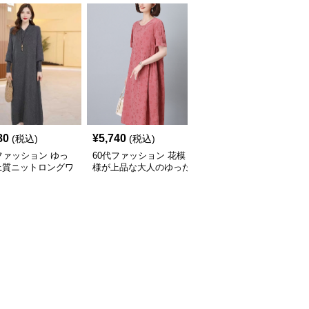
80
¥
5,740
¥
4,180
(税込)
(税込)
(税込)
ファッション ゆっ
60代ファッション 花模
60代ファッション ベー
上質ニットロングワ
様が上品な大人のゆった
シックニットロングスカ
ース
りワンピース
ート