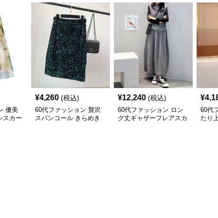
¥
4,260
¥
12,240
¥
4,1
(税込)
(税込)
ン 優美
60代ファッション 贅沢
60代ファッション ロン
60代
シスカー
スパンコール きらめき
グ丈ギャザーフレアスカ
たり
膝丈スカート
ート
ンピ