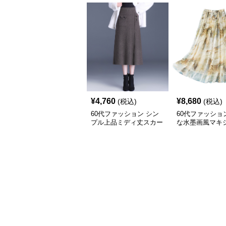
¥
4,760
¥
8,680
(税込)
(税込)
60代ファッション シン
60代ファッショ
プル上品ミディ丈スカー
な水墨画風マキ
ト
ト