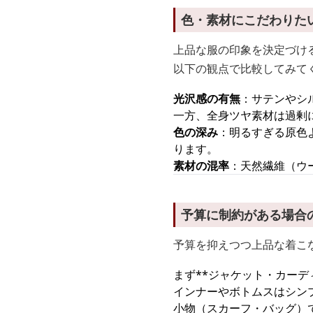
色・素材にこだわりた
上品な服の印象を決定づけ
以下の観点で比較してみて
光沢感の有無
：サテンやシ
一方、全身ツヤ素材は過剰
色の深み
：明るすぎる原色
ります。
素材の混率
：天然繊維（ウ
予算に制約がある場合
予算を抑えつつ上品な着こ
まず**ジャケット・カーデ
インナーやボトムスはシン
小物（スカーフ・バッグ）