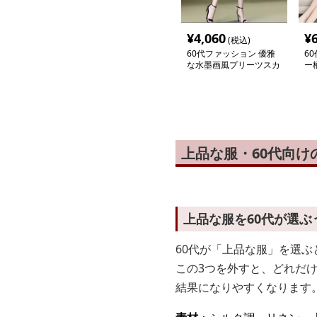
¥
4,060
¥
(税込)
60代ファッション 優雅
6
な水墨画風プリーツスカ
ー
ート
上品な服・60代向
上品な服を60代が選
60代が「上品な服」を選
この3つを外すと、どれだ
結果になりやすくなります