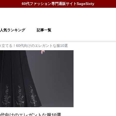
60代ファッション
専門通販サイト
SageSixty
人気ランキング
記事一覧
き立てる！60代向けのエレガントな服10選
0代向けのエレガントな服10選