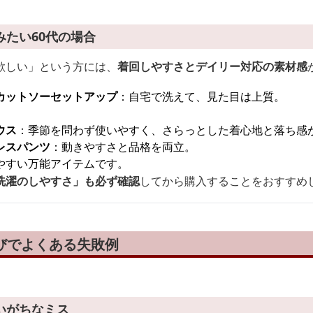
たい60代の場合
欲しい」という方には、
着回しやすさとデイリー対応の素材感
カットソーセットアップ
：自宅で洗えて、見た目は上質。
。
ウス
：季節を問わず使いやすく、さらっとした着心地と落ち感
レスパンツ
：動きやすさと品格を両立。
やすい万能アイテムです。
洗濯のしやすさ」も必ず確認
してから購入することをおすすめ
びでよくある失敗例
いがちなミス