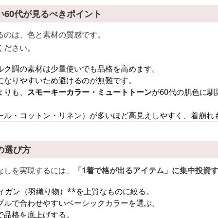
い60代が見るべきポイント
るのは、色と素材の質感です。
ください。
ルク調の素材は少量使いでも品格を高めます。
になりやすいため避けるのが無難です。
よりも、
スモーキーカラー・ミュートトーン
が60代の肌色に
ール・コットン・リネン）が多いほど高見えしやすく、着崩れ
の選び方
なしを実現するには、
「1着で格が出るアイテム」に集中投資
ィガン（羽織り物）**を上質なものに絞る。
プルで合わせやすいベーシックカラーを選ぶ。
で品格を底上げする。