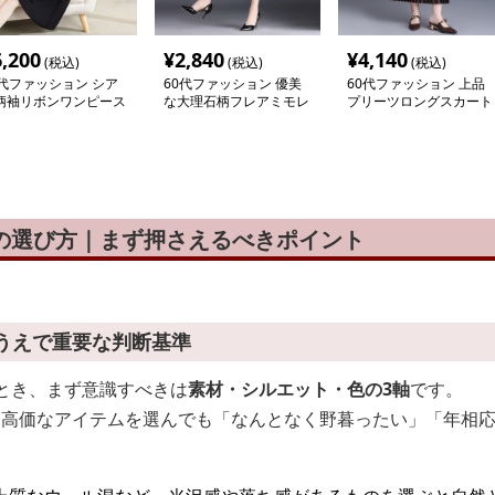
6,200
¥
2,840
¥
4,140
(税込)
(税込)
(税込)
0代ファッション シア
60代ファッション 優美
60代ファッション 上品
柄袖リボンワンピース
な大理石柄フレアミモレ
プリーツロングスカート
スカート
けの選び方｜まず押さえるべきポイント
ぶうえで重要な判断基準
ぶとき、まず意識すべきは
素材・シルエット・色の3軸
です。
け高価なアイテムを選んでも「なんとなく野暮ったい」「年相
。