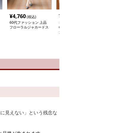
¥
4,760
¥
3,580
¥
5,740
(税込)
(税込)
(税込
60代ファッション 上品
在庫切れ
在庫切れ
フローラルジャカードス
60代ファッション ゆっ
60代ファッショ
カート
たり抽象柄ニットワンピ
な刺繍入りプリ
ース
グスカート
応に見えない」という残念な