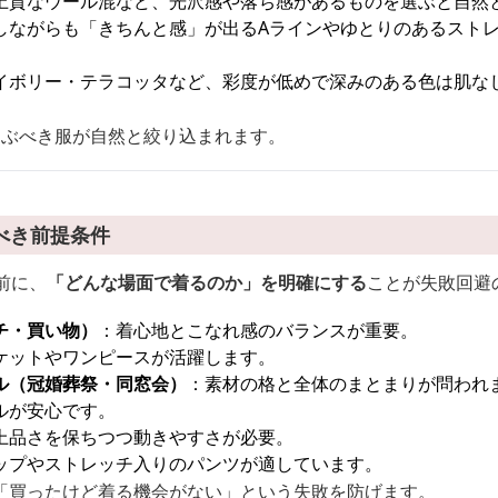
上質なウール混など、光沢感や落ち感があるものを選ぶと自然
しながらも「きちんと感」が出るAラインやゆとりのあるストレ
イボリー・テラコッタなど、彩度が低めで深みのある色は肌な
選ぶべき服が自然と絞り込まれます。
べき前提条件
前に、
「どんな場面で着るのか」を明確にする
ことが失敗回避
チ・買い物）
：着心地とこなれ感のバランスが重要。
ケットやワンピースが活躍します。
ル（冠婚葬祭・同窓会）
：素材の格と全体のまとまりが問われ
ルが安心です。
上品さを保ちつつ動きやすさが必要。
ップやストレッチ入りのパンツが適しています。
「買ったけど着る機会がない」という失敗を防げます。