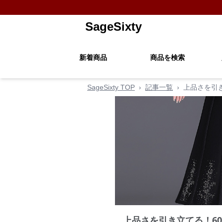
SageSixty
新着商品
商品を検索
SageSixty TOP
›
記事一覧
›
上品さを引
上品さを引き立てる！6