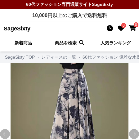
60代ファッション
専門通販サイト
SageSixty
10,000
円以上のご購入で送料無料
0
0
SageSixty
新着商品
商品を検索
人気ランキング
SageSixty TOP
›
レディースの一覧
›
60代ファッション 優雅な
Previous slide
Ne