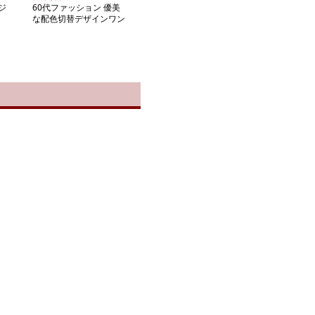
ジ
60代ファッション 優美
な配色切替デザインワン
ピース
ト