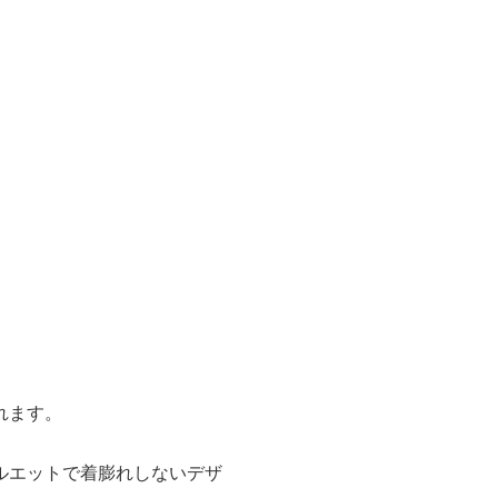
。
れます。
ルエットで着膨れしないデザ