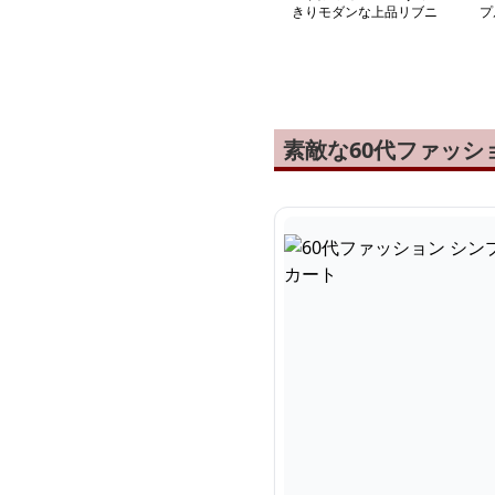
きりモダンな上品リブニ
プ
ット
ス
素敵な60代ファッ