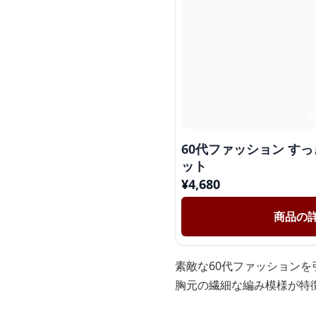
60代ファッション す
ット
¥
4,680
商品の
素敵な60代ファッション
胸元の繊細な編み模様が特