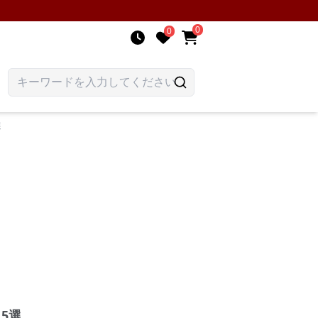
0
0
選
5選