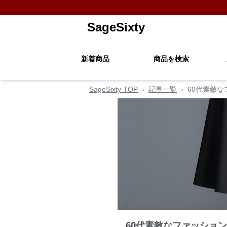
SageSixty
新着商品
商品を検索
SageSixty TOP
›
記事一覧
›
60代素敵
60代素敵なファッショ