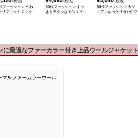
5,320
¥
4,680
¥
3,040
(税込)
(税込)
(税込)
0代ファッション やわ
60代ファッション すっ
60代ファッション カジ
かリブニット ロング
きりモダンな上品リブニ
ュアルゆったり涼やかプ
ンピース
ット
ルオーバー
ョンに最適なファーカラー付き上品ウールジャケッ