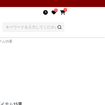
0
0
ム15選
イテム15選