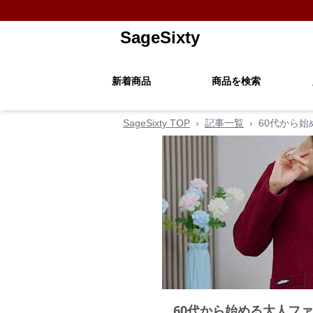
SageSixty
新着商品
商品を検索
SageSixty TOP
›
記事一覧
›
60代から
60代から始める大人フ