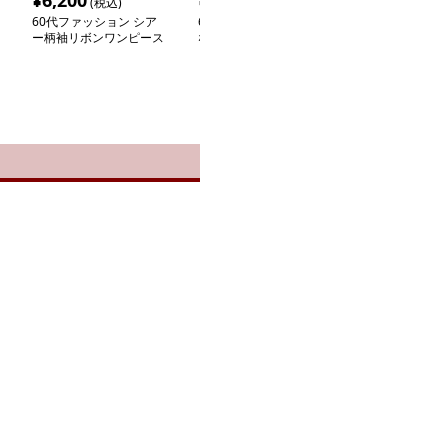
¥
6,200
¥
3,260
¥
3,220
(税込)
(税込)
(税込
60代ファッション シア
60代ファッション 優美
60代ファッショ
ー柄袖リボンワンピース
な大人の総柄リーフワン
ーマルファーカ
ピース
ルジャケット
ト