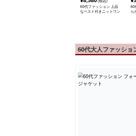
¥
8,580
¥
(税込)
60代ファッション 上品
6
なベスト付きニットワン
ら
ピース
ワ
60代大人ファッシ