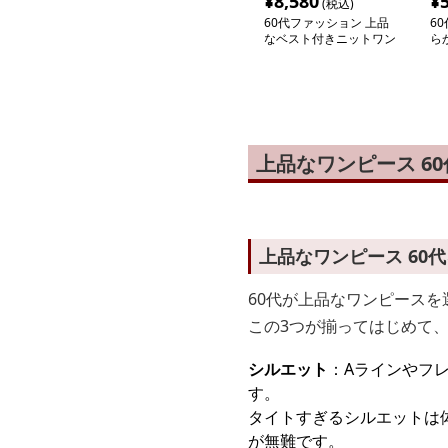
¥
8,580
¥
(税込)
60代ファッション 上品
6
なベスト付きニットワン
ら
ピース
ワ
上品なワンピース 6
上品なワンピース 60
60代が上品なワンピース
この3つが揃ってはじめて
シルエット
：Aラインやフ
す。
タイトすぎるシルエットは
が無難です。