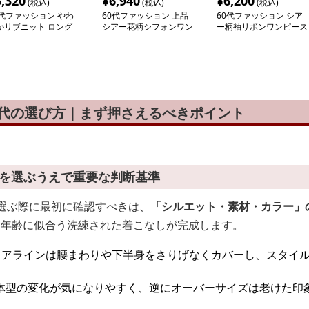
5,320
¥
6,940
¥
6,200
(税込)
(税込)
(税込)
0代ファッション やわ
60代ファッション 上品
60代ファッション シア
かリブニット ロング
シアー花柄シフォンワン
ー柄袖リボンワンピース
ンピース
ピース
0代の選び方｜まず押さえるべきポイント
代を選ぶうえで重要な判断基準
を選ぶ際に最初に確認すべきは、
「シルエット・素材・カラー」
、年齢に似合う洗練された着こなしが完成します。
レアラインは腰まわりや下半身をさりげなくカバーし、スタイ
体型の変化が気になりやすく、逆にオーバーサイズは老けた印