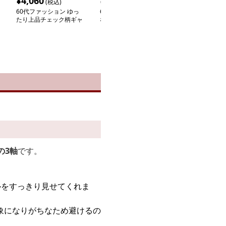
¥
4,060
¥
3,260
¥
7,280
(税込)
(税込)
(税込
60代ファッション ゆっ
60代ファッション 優美
60代ファッショ
たり上品チェック柄ギャ
な大人の総柄リーフワン
な花柄レイヤー
ザーワンピース
ピース
ース
の3軸
です。
ルをすっきり見せてくれま
象になりがちなため避けるの