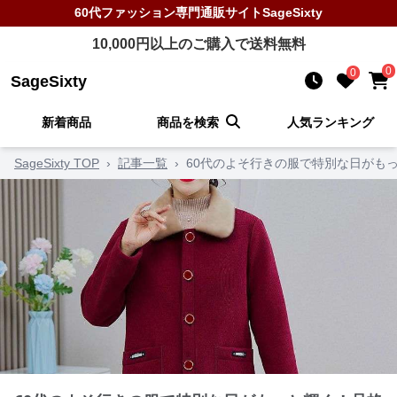
60代ファッション
専門通販サイト
SageSixty
10,000
円以上のご購入で送料無料
0
0
SageSixty
新着商品
商品を検索
人気ランキング
SageSixty TOP
›
記事一覧
›
60代のよそ行きの服で特別な日がも