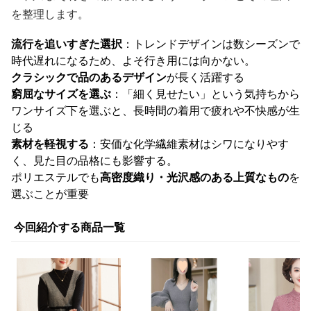
を整理します。
流行を追いすぎた選択
：トレンドデザインは数シーズンで
時代遅れになるため、よそ行き用には向かない。
クラシックで品のあるデザイン
が長く活躍する
窮屈なサイズを選ぶ
：「細く見せたい」という気持ちから
ワンサイズ下を選ぶと、長時間の着用で疲れや不快感が生
じる
素材を軽視する
：安価な化学繊維素材はシワになりやす
く、見た目の品格にも影響する。
ポリエステルでも
高密度織り・光沢感のある上質なもの
を
選ぶことが重要
今回紹介する商品一覧