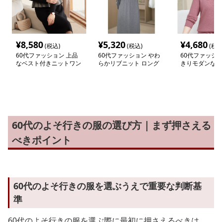
¥
8,580
¥
5,320
¥
4,680
(税込)
(税込)
(税込
60代ファッション 上品
60代ファッション やわ
60代ファッショ
なベスト付きニットワン
らかリブニット ロング
きりモダンな上
ピース
ワンピース
ット
60代のよそ行きの服の選び方｜まず押さえる
べきポイント
60代のよそ行きの服を選ぶうえで重要な判断基
準
60代のよそ行きの服を選ぶ際に最初に押さえるべきは、