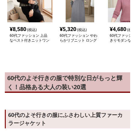
¥
8,580
¥
5,320
¥
4,680
(税込)
(税込)
(税込
60代ファッション 上品
60代ファッション やわ
60代ファッショ
なベスト付きニットワン
らかリブニット ロング
きりモダンな上
ピース
ワンピース
ット
60代のよそ行きの服で特別な日がもっと輝
く！品格ある大人の装い20選
60代のよそ行きの服にふさわしい上質ファーカ
ラージャケット